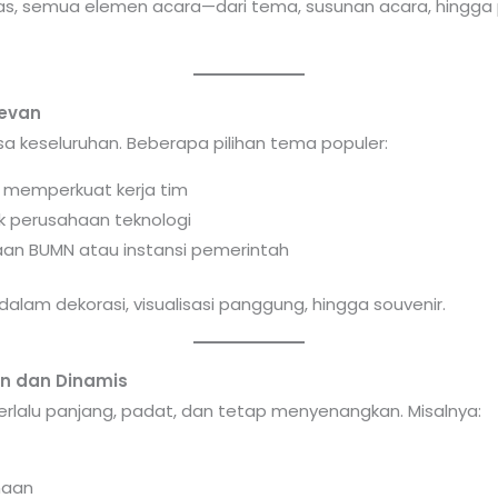
as, semua elemen acara—dari tema, susunan acara, hingga
levan
 keseluruhan. Beberapa pilihan tema populer:
k memperkuat kerja tim
uk perusahaan teknologi
haan BUMN atau instansi pemerintah
alam dekorasi, visualisasi panggung, hingga souvenir.
en dan Dinamis
rlalu panjang, padat, dan tetap menyenangkan. Misalnya:
haan