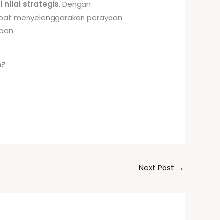
 nilai strategis
. Dengan
dapat menyelenggarakan perayaan
pan.
n?
Next Post
→