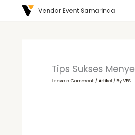
Skip
Vendor Event Samarinda
to
content
Tips Sukses Meny
Leave a Comment
/
Artikel
/ By
VES