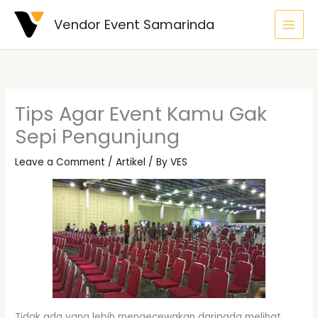
Skip
Vendor Event Samarinda
to
content
Tips Agar Event Kamu Gak
Sepi Pengunjung
Leave a Comment
/
Artikel
/ By
VES
Tidak ada yang lebih mengecewakan daripada melihat