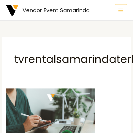
Skip
Vendor Event Samarinda
to
content
tvrentalsamarindater
Teknik
Membuat
Klien
Cepat
Respon
Chat