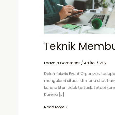
Cepat
Respon
Chat
Teknik Membu
Leave a Comment
/
Artikel
/
VES
Dalam bisnis Event Organizer, kecep
mengalami situasi di mana chat hany
karena klien tidak tertarik, tetapi ka
Karena […]
Read More »