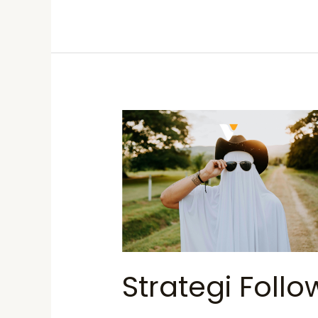
Strategi
Follow
Up
untuk
Klien
“Ghosting”
Strategi Follo