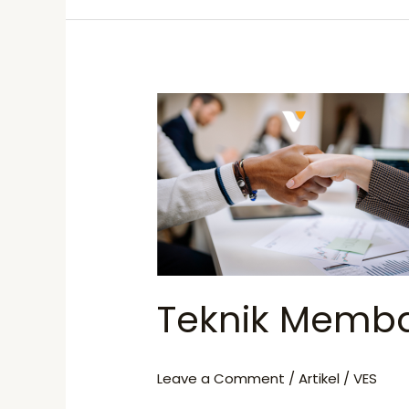
Teknik
Membaca
Sinyal
Closing
dari
Klien
Teknik Membac
Leave a Comment
/
Artikel
/
VES