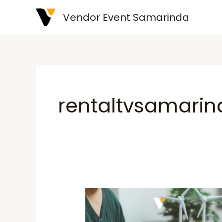
Skip
Vendor Event Samarinda
to
content
rentaltvsamarin
Teknik
Membuat
Klien