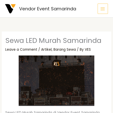
Skip
Vendor Event Samarinda
to
content
Sewa LED Murah Samarinda
Leave a Comment
/
Artikel
,
Barang Sewa
/ By
VES
Sewa LED Murah Samarinda di Vendor Event Samarinda