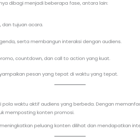
ya dibagi menjadi beberapa fase, antara lain:
 dan tujuan acara.
agenda, serta membangun interaksi dengan audiens.
romo, countdown, dan call to action yang kuat.
mpaikan pesan yang tepat di waktu yang tepat.
ki pola waktu aktif audiens yang berbeda. Dengan memanfaa
tuk memposting konten promosi.
f meningkatkan peluang konten dilihat dan mendapatkan inter