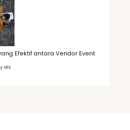
ang Efektif antara Vendor Event
By
VES