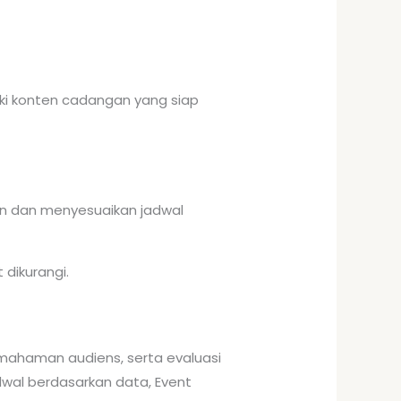
iki konten cadangan yang siap
en dan menyesuaikan jadwal
 dikurangi.
ahaman audiens, serta evaluasi
wal berdasarkan data, Event