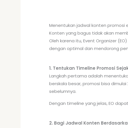
Menentukan jadwal konten promosi 
Konten yang bagus tidak akan member
Oleh karena itu, Event Organizer (E
dengan optimal dan mendorong penin
1. Tentukan Timeline Promosi Seja
Langkah pertama adalah menentukan d
berskala besar, promosi bisa dimula
sebelumnya.
Dengan timeline yang jelas, EO dap
2. Bagi Jadwal Konten Berdasarka