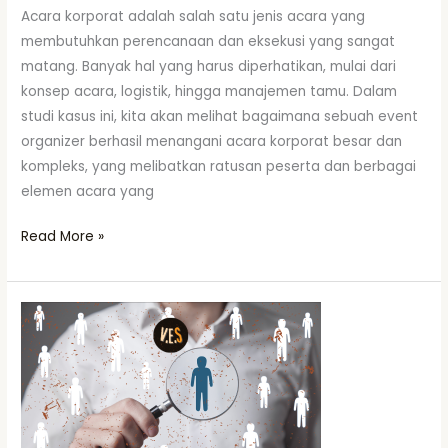
Acara korporat adalah salah satu jenis acara yang
membutuhkan perencanaan dan eksekusi yang sangat
matang. Banyak hal yang harus diperhatikan, mulai dari
konsep acara, logistik, hingga manajemen tamu. Dalam
studi kasus ini, kita akan melihat bagaimana sebuah event
organizer berhasil menangani acara korporat besar dan
kompleks, yang melibatkan ratusan peserta dan berbagai
elemen acara yang
Read More »
Tips
dan
Trik
Memilih
Vendor
Terbaik